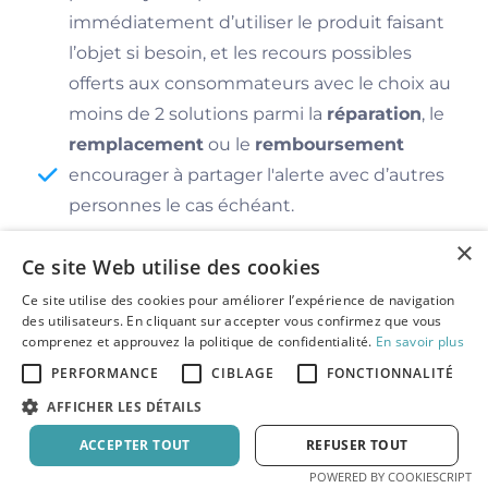
immédiatement d’utiliser le produit faisant
l’objet si besoin, et les recours possibles
offerts aux consommateurs avec le choix au
moins de 2 solutions parmi la
réparation
, le
remplacement
ou le
remboursement
encourager à partager l'alerte avec d’autres
personnes le cas échéant.
×
Ce site Web utilise des cookies
Tu dois aussi proposer un
numéro de téléphone
gratuit ou un service en ligne
permettant aux
Ce site utilise des cookies pour améliorer l’expérience de navigation
consommateurs d’obtenir de plus amples
des utilisateurs. En cliquant sur accepter vous confirmez que vous
informations dans la langue du ou des pays
comprenez et approuvez la politique de confidentialité.
En savoir plus
concernés, et tenir un registre des réclamations.
PERFORMANCE
CIBLAGE
FONCTIONNALITÉ
L'ensemble du processus permet de limiter
rapidement les risques pour les consommateurs,
AFFICHER LES DÉTAILS
et tu noteras que ces derniers peuvent aussi
ACCEPTER TOUT
REFUSER TOUT
signaler des produits.
☝️
Bon à savoir
: la conformité sur ces exigences
POWERED BY COOKIESCRIPT