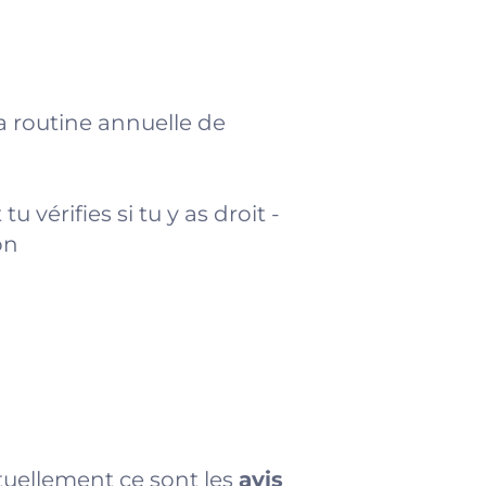
a routine annuelle de
u vérifies si tu y as droit -
on
ctuellement ce sont les
avis