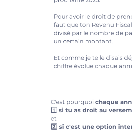
prochaine 2025.
Pour avoir le droit de pren
faut que ton Revenu Fisca
divisé par le nombre de p
un certain montant.
Et comme je te le disais d
chiffre évolue chaque anné
C'est pourquoi
chaque an
1️⃣
si tu as droit au versem
et
2️⃣ si c'est une option int