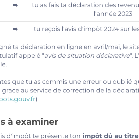
➡️
tu as fais ta déclaration des reve
l'année 2023
➡️
tu reçois l'avis d'impôt 2024 sur l
igné ta déclaration en ligne en avril/mai, le s
ulatif appelé "
avis de situation déclarative
". 
le.
tates que tu as commis une erreur ou oublié 
grace au service de correction de la déclaratio
pots.gouv.fr
)
es à examiner
is d'impôt te présente ton
impôt dû au titre